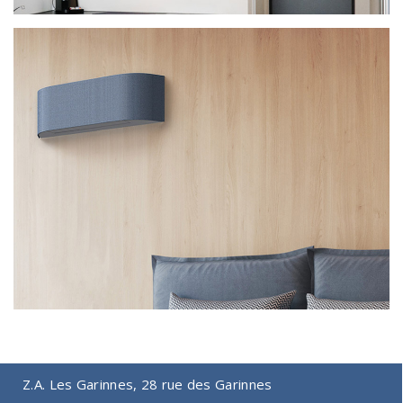
CLIMATISATION MURALE KRTP
POLYVALENTE, DOUBLE LAME DE
SOUFFLAGE (HORIZONTALE ET
VERTICALE)
CLIMATISATION MURALE HAORI,
CHOIX DE LA COULEUR POSSIBLE
GRÂCE À UNE HOUSSE
INTERCHANGEABLE
Z.A. Les Garinnes, 28 rue des Garinnes